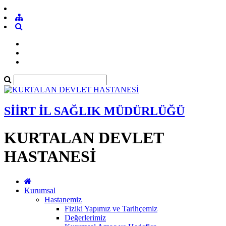
SİİRT İL SAĞLIK MÜDÜRLÜĞÜ
KURTALAN DEVLET
HASTANESİ
Kurumsal
Hastanemiz
Fiziki Yapımız ve Tarihçemiz
Değerlerimiz