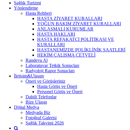
Sağlık Turizmi
Yönlendirme
Hasta Rehberi
HASTA ZİYARET KURALLARI
YOĞUN BAKIM ZİYARET KURALLARI
ANLAŞMALI KURUMLAR
HASTA HAKLARI
HASTA REFAKATÇİ POLİTİKASI VE
KURALLARI
HASTANEMİZDE POLİKLİNİK SAATLERİ
HEKİM ÇALIŞMA CETVELİ
Randevu Al
Laboratuvar Tetkik Sonuçları
Radyoloji Rapor Sonuçları
İletişim&Ulaşım
Öneri ve Görüşleriniz
Hasta Görüş ve Öneri
Personel Görüş ve Öneri
Dahili Telefonlar
Bize Ulaşın
Dijital Medya
Medyada Biz
Fotoğraf Galerisi
Sağlık Takvimi 2026