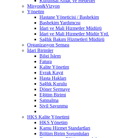
Kurumsal Amaç ve Hedefler
Misyon&Vizyon
Yönetim
Hastane Yöneticisi / Başhekim
Başhekim Yardımcısı
İdari ve Mali Hizmetler Müdürü
İdari ve Mali Hizmetler Müdür Yrd.
Sağlık Bakım Hizmetleri Müdürü
Organizasyon Şeması
İdari Birimler
Bilgi İşlem
Fatura
Kalite Yönetim
Evrak Kayıt
Hasta Hakları
Sağlık Kurulu
Döner Sermaye
Eğitim Birimi
Satınalma
Sivil Savunma
HKS Kalite Yönetimi
HKS Yönetim
Kamu Hizmet Standartları
Bölüm Birim Sorumluları