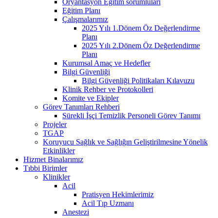
Oryantasyon Eğitim sorumluları
Eğitim Planı
Çalışmalarımız
2025 Yılı 1.Dönem Öz Değerlendirme
Planı
2025 Yılı 2.Dönem Öz Değerlendirme
Planı
Kurumsal Amaç ve Hedefler
Bilgi Güvenliği
Bilgi Güvenliği Politikaları Kılavuzu
Klinik Rehber ve Protokolleri
Komite ve Ekipler
Görev Tanımları Rehberi
Sürekli İşçi Temizlik Personeli Görev Tanımı
Projeler
TGAP
Koruyucu Sağlık ve Sağlığın Geliştirilmesine Yönelik
Etkinlikler
Hizmet Binalarımız
Tıbbi Birimler
Klinikler
Acil
Pratisyen Hekimlerimiz
Acil Tıp Uzmanı
Anestezi