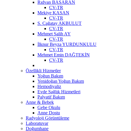
Rıdvan BAŞARAN
CV-TR
Mekiye KASAN
CV-TR
S. Çağatay AKBULUT
CV-TR
Mehmet Salih AY
CV-TR
İlknur Beyza YURDUNKULU
CV-TR
Mehmet Emin DAĞTEKİN
CV-TR
Özellikli Hizmetler
Yoğun Bakım
Yenidoğan Yoğun Bakım
Hemodiyaliz
Evde Sağlık Hizmetleri
Palyatif Bakım
Anne & Bebek
Gebe Okulu
Anne Dostu
Radyoloji Görüntüleme
Laboratuvar
Doğumhane