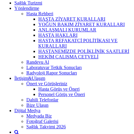
Sağlık Turizmi
Yönlendirme
Hasta Rehberi
HASTA ZİYARET KURALLARI
YOĞUN BAKIM ZİYARET KURALLARI
ANLAŞMALI KURUMLAR
HASTA HAKLARI
HASTA REFAKATÇİ POLİTİKASI VE
KURALLARI
HASTANEMİZDE POLİKLİNİK SAATLERİ
HEKİM ÇALIŞMA CETVELİ
Randevu Al
Laboratuvar Tetkik Sonuçları
Radyoloji Rapor Sonuçları
İletişim&Ulaşım
Öneri ve Görüşleriniz
Hasta Görüş ve Öneri
Personel Görüş ve Öneri
Dahili Telefonlar
Bize Ulaşın
Dijital Medya
Medyada Biz
Fotoğraf Galerisi
Sağlık Takvimi 2026