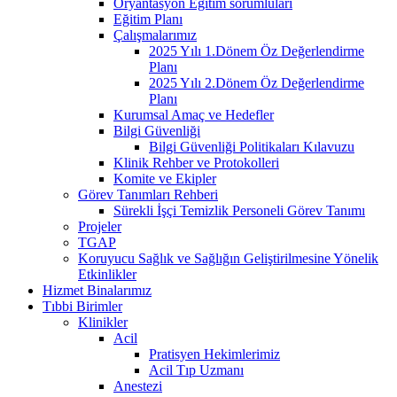
Oryantasyon Eğitim sorumluları
Eğitim Planı
Çalışmalarımız
2025 Yılı 1.Dönem Öz Değerlendirme
Planı
2025 Yılı 2.Dönem Öz Değerlendirme
Planı
Kurumsal Amaç ve Hedefler
Bilgi Güvenliği
Bilgi Güvenliği Politikaları Kılavuzu
Klinik Rehber ve Protokolleri
Komite ve Ekipler
Görev Tanımları Rehberi
Sürekli İşçi Temizlik Personeli Görev Tanımı
Projeler
TGAP
Koruyucu Sağlık ve Sağlığın Geliştirilmesine Yönelik
Etkinlikler
Hizmet Binalarımız
Tıbbi Birimler
Klinikler
Acil
Pratisyen Hekimlerimiz
Acil Tıp Uzmanı
Anestezi