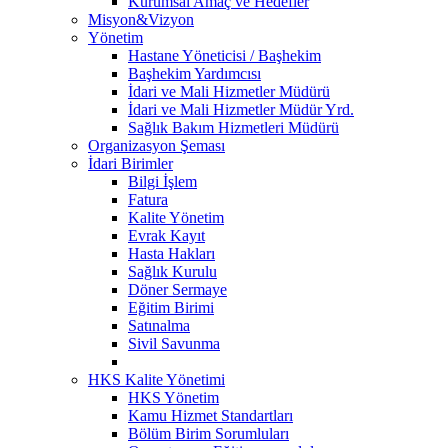
Kurumsal Amaç ve Hedefler
Misyon&Vizyon
Yönetim
Hastane Yöneticisi / Başhekim
Başhekim Yardımcısı
İdari ve Mali Hizmetler Müdürü
İdari ve Mali Hizmetler Müdür Yrd.
Sağlık Bakım Hizmetleri Müdürü
Organizasyon Şeması
İdari Birimler
Bilgi İşlem
Fatura
Kalite Yönetim
Evrak Kayıt
Hasta Hakları
Sağlık Kurulu
Döner Sermaye
Eğitim Birimi
Satınalma
Sivil Savunma
HKS Kalite Yönetimi
HKS Yönetim
Kamu Hizmet Standartları
Bölüm Birim Sorumluları