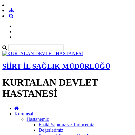
SİİRT İL SAĞLIK MÜDÜRLÜĞÜ
KURTALAN DEVLET
HASTANESİ
Kurumsal
Hastanemiz
Fiziki Yapımız ve Tarihçemiz
Değerlerimiz