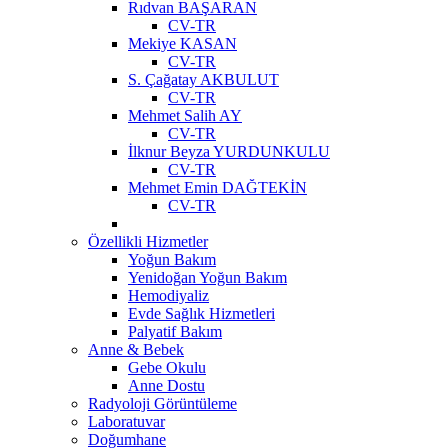
Rıdvan BAŞARAN
CV-TR
Mekiye KASAN
CV-TR
S. Çağatay AKBULUT
CV-TR
Mehmet Salih AY
CV-TR
İlknur Beyza YURDUNKULU
CV-TR
Mehmet Emin DAĞTEKİN
CV-TR
Özellikli Hizmetler
Yoğun Bakım
Yenidoğan Yoğun Bakım
Hemodiyaliz
Evde Sağlık Hizmetleri
Palyatif Bakım
Anne & Bebek
Gebe Okulu
Anne Dostu
Radyoloji Görüntüleme
Laboratuvar
Doğumhane