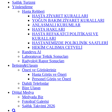
Sağlık Turizmi
Yönlendirme
Hasta Rehberi
HASTA ZİYARET KURALLARI
YOĞUN BAKIM ZİYARET KURALLARI
ANLAŞMALI KURUMLAR
HASTA HAKLARI
HASTA REFAKATÇİ POLİTİKASI VE
KURALLARI
HASTANEMİZDE POLİKLİNİK SAATLERİ
HEKİM ÇALIŞMA CETVELİ
Randevu Al
Laboratuvar Tetkik Sonuçları
Radyoloji Rapor Sonuçları
İletişim&Ulaşım
Öneri ve Görüşleriniz
Hasta Görüş ve Öneri
Personel Görüş ve Öneri
Dahili Telefonlar
Bize Ulaşın
Dijital Medya
Medyada Biz
Fotoğraf Galerisi
Sağlık Takvimi 2026