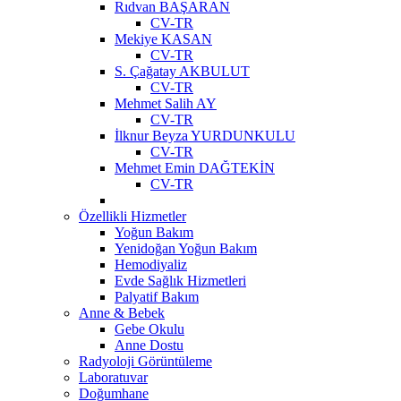
Rıdvan BAŞARAN
CV-TR
Mekiye KASAN
CV-TR
S. Çağatay AKBULUT
CV-TR
Mehmet Salih AY
CV-TR
İlknur Beyza YURDUNKULU
CV-TR
Mehmet Emin DAĞTEKİN
CV-TR
Özellikli Hizmetler
Yoğun Bakım
Yenidoğan Yoğun Bakım
Hemodiyaliz
Evde Sağlık Hizmetleri
Palyatif Bakım
Anne & Bebek
Gebe Okulu
Anne Dostu
Radyoloji Görüntüleme
Laboratuvar
Doğumhane