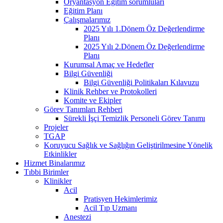
Oryantasyon Eğitim sorumluları
Eğitim Planı
Çalışmalarımız
2025 Yılı 1.Dönem Öz Değerlendirme
Planı
2025 Yılı 2.Dönem Öz Değerlendirme
Planı
Kurumsal Amaç ve Hedefler
Bilgi Güvenliği
Bilgi Güvenliği Politikaları Kılavuzu
Klinik Rehber ve Protokolleri
Komite ve Ekipler
Görev Tanımları Rehberi
Sürekli İşçi Temizlik Personeli Görev Tanımı
Projeler
TGAP
Koruyucu Sağlık ve Sağlığın Geliştirilmesine Yönelik
Etkinlikler
Hizmet Binalarımız
Tıbbi Birimler
Klinikler
Acil
Pratisyen Hekimlerimiz
Acil Tıp Uzmanı
Anestezi