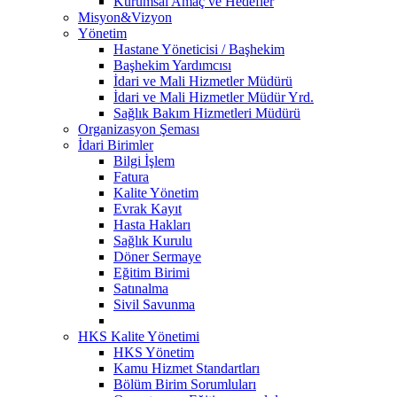
Kurumsal Amaç ve Hedefler
Misyon&Vizyon
Yönetim
Hastane Yöneticisi / Başhekim
Başhekim Yardımcısı
İdari ve Mali Hizmetler Müdürü
İdari ve Mali Hizmetler Müdür Yrd.
Sağlık Bakım Hizmetleri Müdürü
Organizasyon Şeması
İdari Birimler
Bilgi İşlem
Fatura
Kalite Yönetim
Evrak Kayıt
Hasta Hakları
Sağlık Kurulu
Döner Sermaye
Eğitim Birimi
Satınalma
Sivil Savunma
HKS Kalite Yönetimi
HKS Yönetim
Kamu Hizmet Standartları
Bölüm Birim Sorumluları