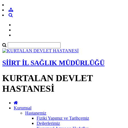
SİİRT İL SAĞLIK MÜDÜRLÜĞÜ
KURTALAN DEVLET
HASTANESİ
Kurumsal
Hastanemiz
Fiziki Yapımız ve Tarihçemiz
Değerlerimiz