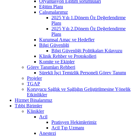
Oryantasyon Eğitim sorumluları
Eğitim Planı
Çalışmalarımız
2025 Yılı 1.Dönem Öz Değerlendirme
Planı
2025 Yılı 2.Dönem Öz Değerlendirme
Planı
Kurumsal Amaç ve Hedefler
Bilgi Güvenliği
Bilgi Güvenliği Politikaları Kılavuzu
Klinik Rehber ve Protokolleri
Komite ve Ekipler
Görev Tanımları Rehberi
Sürekli İşçi Temizlik Personeli Görev Tanımı
Projeler
TGAP
Koruyucu Sağlık ve Sağlığın Geliştirilmesine Yönelik
Etkinlikler
Hizmet Binalarımız
Tıbbi Birimler
Klinikler
Acil
Pratisyen Hekimlerimiz
Acil Tıp Uzmanı
Anestezi