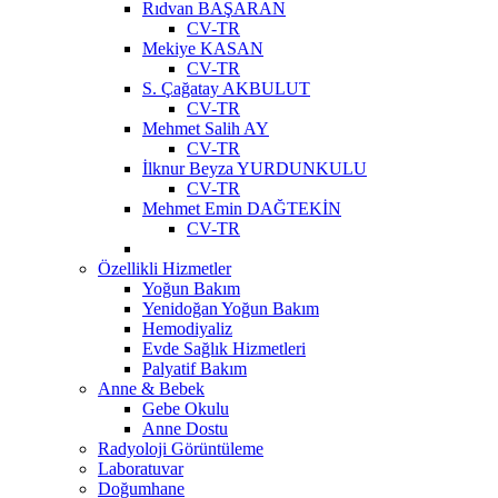
Rıdvan BAŞARAN
CV-TR
Mekiye KASAN
CV-TR
S. Çağatay AKBULUT
CV-TR
Mehmet Salih AY
CV-TR
İlknur Beyza YURDUNKULU
CV-TR
Mehmet Emin DAĞTEKİN
CV-TR
Özellikli Hizmetler
Yoğun Bakım
Yenidoğan Yoğun Bakım
Hemodiyaliz
Evde Sağlık Hizmetleri
Palyatif Bakım
Anne & Bebek
Gebe Okulu
Anne Dostu
Radyoloji Görüntüleme
Laboratuvar
Doğumhane