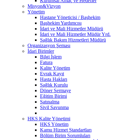
Kurumsal Amaç ve Hedefler
Misyon&Vizyon
Yönetim
Hastane Yöneticisi / Başhekim
Başhekim Yardımcısı
İdari ve Mali Hizmetler Müdürü
İdari ve Mali Hizmetler Müdür Yrd.
Sağlık Bakım Hizmetleri Müdürü
Organizasyon Şeması
İdari Birimler
Bilgi İşlem
Fatura
Kalite Yönetim
Evrak Kayıt
Hasta Hakları
Sağlık Kurulu
Döner Sermaye
Eğitim Birimi
Satınalma
Sivil Savunma
HKS Kalite Yönetimi
HKS Yönetim
Kamu Hizmet Standartları
Bölüm Birim Sorumluları