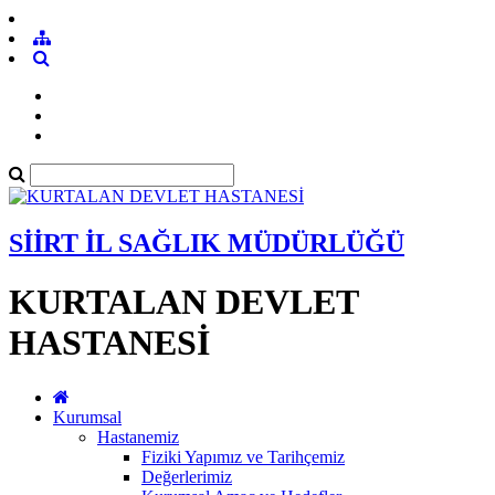
SİİRT İL SAĞLIK MÜDÜRLÜĞÜ
KURTALAN DEVLET
HASTANESİ
Kurumsal
Hastanemiz
Fiziki Yapımız ve Tarihçemiz
Değerlerimiz