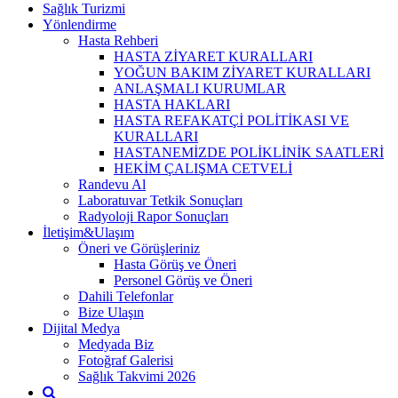
Sağlık Turizmi
Yönlendirme
Hasta Rehberi
HASTA ZİYARET KURALLARI
YOĞUN BAKIM ZİYARET KURALLARI
ANLAŞMALI KURUMLAR
HASTA HAKLARI
HASTA REFAKATÇİ POLİTİKASI VE
KURALLARI
HASTANEMİZDE POLİKLİNİK SAATLERİ
HEKİM ÇALIŞMA CETVELİ
Randevu Al
Laboratuvar Tetkik Sonuçları
Radyoloji Rapor Sonuçları
İletişim&Ulaşım
Öneri ve Görüşleriniz
Hasta Görüş ve Öneri
Personel Görüş ve Öneri
Dahili Telefonlar
Bize Ulaşın
Dijital Medya
Medyada Biz
Fotoğraf Galerisi
Sağlık Takvimi 2026