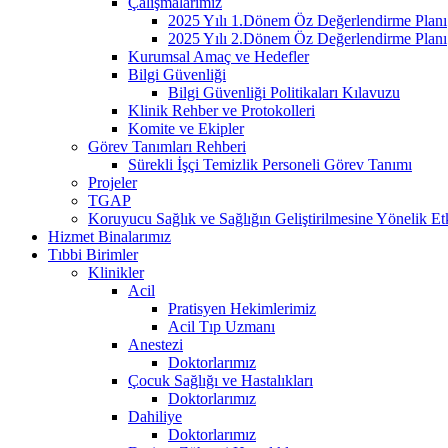
Çalışmalarımız
2025 Yılı 1.Dönem Öz Değerlendirme Planı
2025 Yılı 2.Dönem Öz Değerlendirme Planı
Kurumsal Amaç ve Hedefler
Bilgi Güvenliği
Bilgi Güvenliği Politikaları Kılavuzu
Klinik Rehber ve Protokolleri
Komite ve Ekipler
Görev Tanımları Rehberi
Sürekli İşçi Temizlik Personeli Görev Tanımı
Projeler
TGAP
Koruyucu Sağlık ve Sağlığın Geliştirilmesine Yönelik Etk
Hizmet Binalarımız
Tıbbi Birimler
Klinikler
Acil
Pratisyen Hekimlerimiz
Acil Tıp Uzmanı
Anestezi
Doktorlarımız
Çocuk Sağlığı ve Hastalıkları
Doktorlarımız
Dahiliye
Doktorlarımız