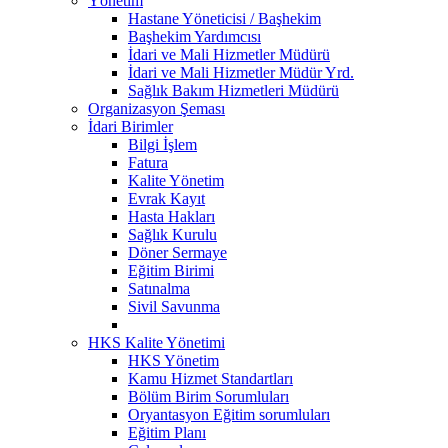
Yönetim
Hastane Yöneticisi / Başhekim
Başhekim Yardımcısı
İdari ve Mali Hizmetler Müdürü
İdari ve Mali Hizmetler Müdür Yrd.
Sağlık Bakım Hizmetleri Müdürü
Organizasyon Şeması
İdari Birimler
Bilgi İşlem
Fatura
Kalite Yönetim
Evrak Kayıt
Hasta Hakları
Sağlık Kurulu
Döner Sermaye
Eğitim Birimi
Satınalma
Sivil Savunma
HKS Kalite Yönetimi
HKS Yönetim
Kamu Hizmet Standartları
Bölüm Birim Sorumluları
Oryantasyon Eğitim sorumluları
Eğitim Planı