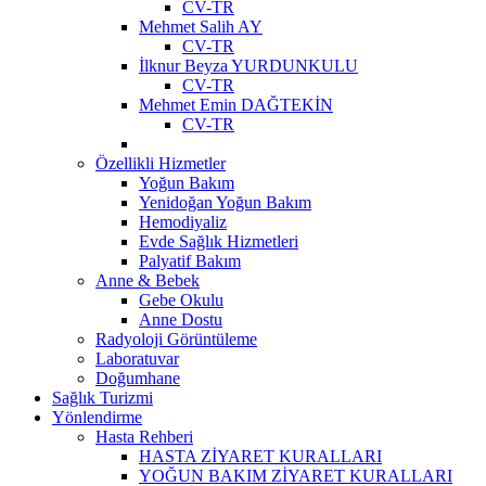
CV-TR
Mehmet Salih AY
CV-TR
İlknur Beyza YURDUNKULU
CV-TR
Mehmet Emin DAĞTEKİN
CV-TR
Özellikli Hizmetler
Yoğun Bakım
Yenidoğan Yoğun Bakım
Hemodiyaliz
Evde Sağlık Hizmetleri
Palyatif Bakım
Anne & Bebek
Gebe Okulu
Anne Dostu
Radyoloji Görüntüleme
Laboratuvar
Doğumhane
Sağlık Turizmi
Yönlendirme
Hasta Rehberi
HASTA ZİYARET KURALLARI
YOĞUN BAKIM ZİYARET KURALLARI