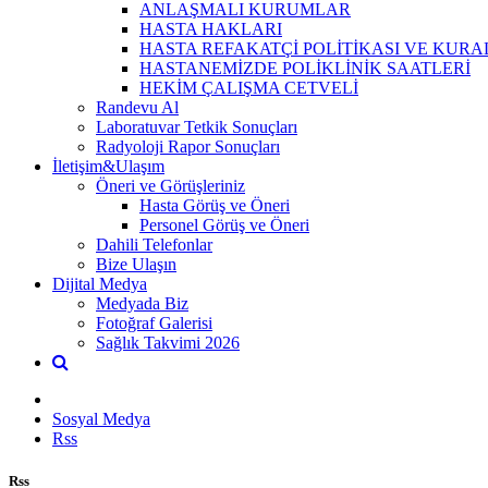
ANLAŞMALI KURUMLAR
HASTA HAKLARI
HASTA REFAKATÇİ POLİTİKASI VE KURA
HASTANEMİZDE POLİKLİNİK SAATLERİ
HEKİM ÇALIŞMA CETVELİ
Randevu Al
Laboratuvar Tetkik Sonuçları
Radyoloji Rapor Sonuçları
İletişim&Ulaşım
Öneri ve Görüşleriniz
Hasta Görüş ve Öneri
Personel Görüş ve Öneri
Dahili Telefonlar
Bize Ulaşın
Dijital Medya
Medyada Biz
Fotoğraf Galerisi
Sağlık Takvimi 2026
Sosyal Medya
Rss
Rss