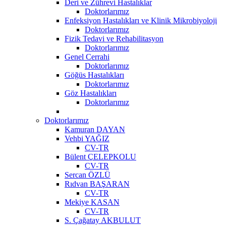
Deri ve Zührevi Hastalıklar
Doktorlarımız
Enfeksiyon Hastalıkları ve Klinik Mikrobiyoloji
Doktorlarımız
Fizik Tedavi ve Rehabilitasyon
Doktorlarımız
Genel Cerrahi
Doktorlarımız
Göğüs Hastalıkları
Doktorlarımız
Göz Hastalıkları
Doktorlarımız
Doktorlarımız
Kamuran DAYAN
Vehbi YAĞIZ
CV-TR
Bülent ÇELEPKOLU
CV-TR
Sercan ÖZLÜ
Rıdvan BAŞARAN
CV-TR
Mekiye KASAN
CV-TR
S. Çağatay AKBULUT