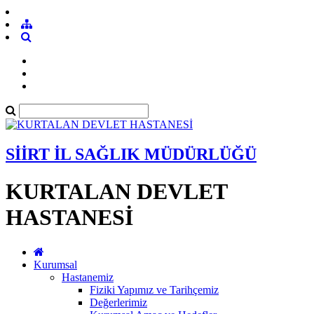
SİİRT İL SAĞLIK MÜDÜRLÜĞÜ
KURTALAN DEVLET
HASTANESİ
Kurumsal
Hastanemiz
Fiziki Yapımız ve Tarihçemiz
Değerlerimiz