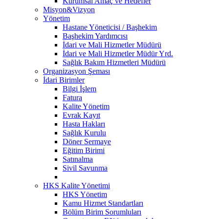
Kurumsal Amaç ve Hedefler
Misyon&Vizyon
Yönetim
Hastane Yöneticisi / Başhekim
Başhekim Yardımcısı
İdari ve Mali Hizmetler Müdürü
İdari ve Mali Hizmetler Müdür Yrd.
Sağlık Bakım Hizmetleri Müdürü
Organizasyon Şeması
İdari Birimler
Bilgi İşlem
Fatura
Kalite Yönetim
Evrak Kayıt
Hasta Hakları
Sağlık Kurulu
Döner Sermaye
Eğitim Birimi
Satınalma
Sivil Savunma
HKS Kalite Yönetimi
HKS Yönetim
Kamu Hizmet Standartları
Bölüm Birim Sorumluları