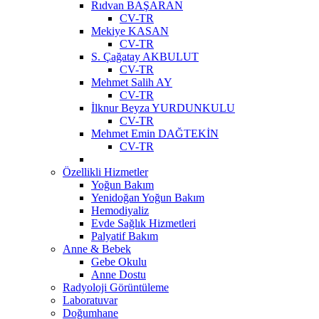
Rıdvan BAŞARAN
CV-TR
Mekiye KASAN
CV-TR
S. Çağatay AKBULUT
CV-TR
Mehmet Salih AY
CV-TR
İlknur Beyza YURDUNKULU
CV-TR
Mehmet Emin DAĞTEKİN
CV-TR
Özellikli Hizmetler
Yoğun Bakım
Yenidoğan Yoğun Bakım
Hemodiyaliz
Evde Sağlık Hizmetleri
Palyatif Bakım
Anne & Bebek
Gebe Okulu
Anne Dostu
Radyoloji Görüntüleme
Laboratuvar
Doğumhane