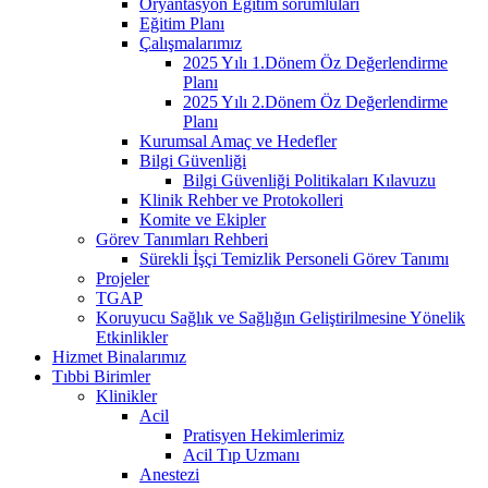
Oryantasyon Eğitim sorumluları
Eğitim Planı
Çalışmalarımız
2025 Yılı 1.Dönem Öz Değerlendirme
Planı
2025 Yılı 2.Dönem Öz Değerlendirme
Planı
Kurumsal Amaç ve Hedefler
Bilgi Güvenliği
Bilgi Güvenliği Politikaları Kılavuzu
Klinik Rehber ve Protokolleri
Komite ve Ekipler
Görev Tanımları Rehberi
Sürekli İşçi Temizlik Personeli Görev Tanımı
Projeler
TGAP
Koruyucu Sağlık ve Sağlığın Geliştirilmesine Yönelik
Etkinlikler
Hizmet Binalarımız
Tıbbi Birimler
Klinikler
Acil
Pratisyen Hekimlerimiz
Acil Tıp Uzmanı
Anestezi