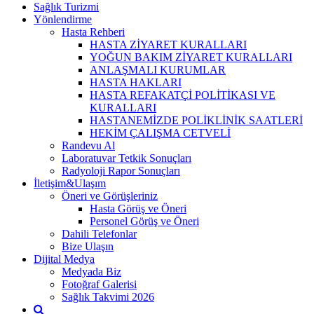
Sağlık Turizmi
Yönlendirme
Hasta Rehberi
HASTA ZİYARET KURALLARI
YOĞUN BAKIM ZİYARET KURALLARI
ANLAŞMALI KURUMLAR
HASTA HAKLARI
HASTA REFAKATÇİ POLİTİKASI VE
KURALLARI
HASTANEMİZDE POLİKLİNİK SAATLERİ
HEKİM ÇALIŞMA CETVELİ
Randevu Al
Laboratuvar Tetkik Sonuçları
Radyoloji Rapor Sonuçları
İletişim&Ulaşım
Öneri ve Görüşleriniz
Hasta Görüş ve Öneri
Personel Görüş ve Öneri
Dahili Telefonlar
Bize Ulaşın
Dijital Medya
Medyada Biz
Fotoğraf Galerisi
Sağlık Takvimi 2026