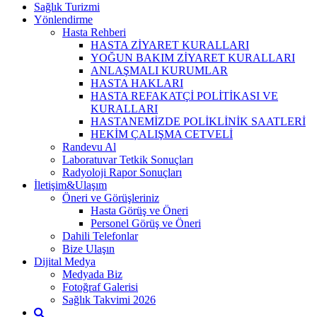
Sağlık Turizmi
Yönlendirme
Hasta Rehberi
HASTA ZİYARET KURALLARI
YOĞUN BAKIM ZİYARET KURALLARI
ANLAŞMALI KURUMLAR
HASTA HAKLARI
HASTA REFAKATÇİ POLİTİKASI VE
KURALLARI
HASTANEMİZDE POLİKLİNİK SAATLERİ
HEKİM ÇALIŞMA CETVELİ
Randevu Al
Laboratuvar Tetkik Sonuçları
Radyoloji Rapor Sonuçları
İletişim&Ulaşım
Öneri ve Görüşleriniz
Hasta Görüş ve Öneri
Personel Görüş ve Öneri
Dahili Telefonlar
Bize Ulaşın
Dijital Medya
Medyada Biz
Fotoğraf Galerisi
Sağlık Takvimi 2026