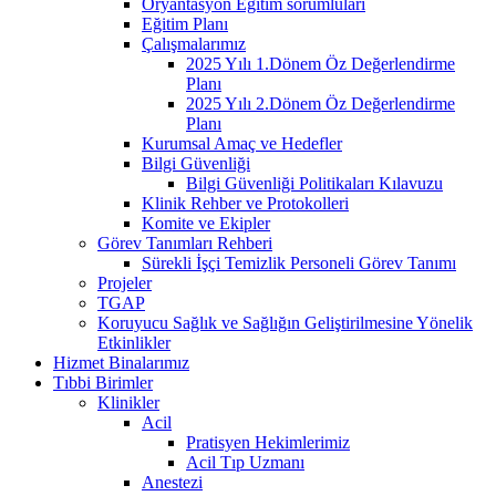
Oryantasyon Eğitim sorumluları
Eğitim Planı
Çalışmalarımız
2025 Yılı 1.Dönem Öz Değerlendirme
Planı
2025 Yılı 2.Dönem Öz Değerlendirme
Planı
Kurumsal Amaç ve Hedefler
Bilgi Güvenliği
Bilgi Güvenliği Politikaları Kılavuzu
Klinik Rehber ve Protokolleri
Komite ve Ekipler
Görev Tanımları Rehberi
Sürekli İşçi Temizlik Personeli Görev Tanımı
Projeler
TGAP
Koruyucu Sağlık ve Sağlığın Geliştirilmesine Yönelik
Etkinlikler
Hizmet Binalarımız
Tıbbi Birimler
Klinikler
Acil
Pratisyen Hekimlerimiz
Acil Tıp Uzmanı
Anestezi