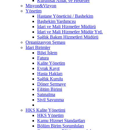
Kurumsal Amaç ve Hedefler
Misyon&Vizyon
Yönetim
Hastane Yöneticisi / Başhekim
Başhekim Yardımcısı
İdari ve Mali Hizmetler Müdürü
İdari ve Mali Hizmetler Müdür Yrd.
Sağlık Bakım Hizmetleri Müdürü
Organizasyon Şeması
İdari Birimler
Bilgi İşlem
Fatura
Kalite Yönetim
Evrak Kayıt
Hasta Hakları
Sağlık Kurulu
Döner Sermaye
Eğitim Birimi
Satınalma
Sivil Savunma
HKS Kalite Yönetimi
HKS Yönetim
Kamu Hizmet Standartları
Bölüm Birim Sorumluları