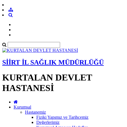
SİİRT İL SAĞLIK MÜDÜRLÜĞÜ
KURTALAN DEVLET
HASTANESİ
Kurumsal
Hastanemiz
Fiziki Yapımız ve Tarihçemiz
Değerlerimiz