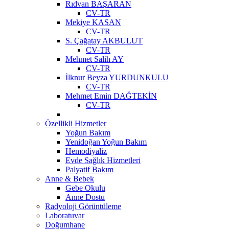
Rıdvan BAŞARAN
CV-TR
Mekiye KASAN
CV-TR
S. Çağatay AKBULUT
CV-TR
Mehmet Salih AY
CV-TR
İlknur Beyza YURDUNKULU
CV-TR
Mehmet Emin DAĞTEKİN
CV-TR
Özellikli Hizmetler
Yoğun Bakım
Yenidoğan Yoğun Bakım
Hemodiyaliz
Evde Sağlık Hizmetleri
Palyatif Bakım
Anne & Bebek
Gebe Okulu
Anne Dostu
Radyoloji Görüntüleme
Laboratuvar
Doğumhane